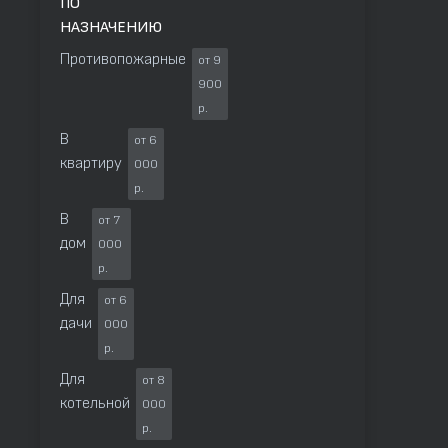
ПО
НАЗНАЧЕНИЮ
Противопожарные
от 9
900
р.
В
от 6
квартиру
000
р.
В
от 7
дом
000
р.
Для
от 6
дачи
000
р.
Для
от 8
котельной
000
р.