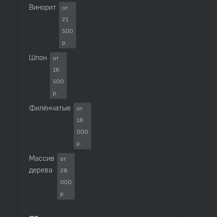
Винорит
от
21
500
р.
Шпон
от
16
500
р.
Филёнчатые
от
18
000
р.
Массив
от
дерева
28
000
р.