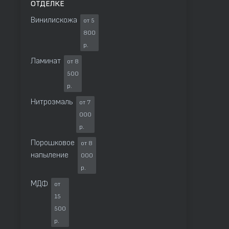
ОТДЕЛКЕ
Винилискожа
от 5
800
р.
Ламинат
от 8
500
р.
Нитроэмаль
от 7
000
р.
Порошковое
от 8
напыление
000
р.
МДФ
от
15
500
р.