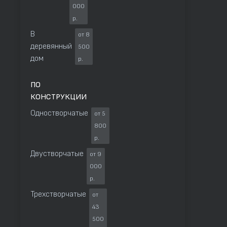
000
р.
В
от 8
деревянный
500
дом
р.
ПО
КОНСТРУКЦИИ
Одностворчатые
от 5
800
р.
Двустворчатые
от 9
000
р.
Трехстворчатые
от
43
500