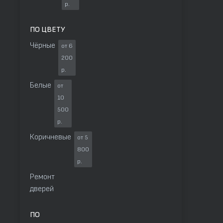
р.
ПО ЦВЕТУ
Чёрные
от 6
200
р.
Белые
от
10
500
р.
Коричневые
от 5
800
р.
Ремонт
дверей
ПО