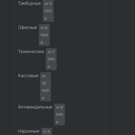
Тамбурные
от 9
000
р.
Офисные
от 6
000
р.
Технические
от 7
000
р.
Кассовые
от
18
000
р.
Антивандальные
от 8
500
р.
Наружные
от 6