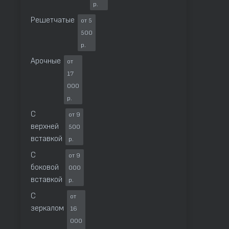
р.
Решетчатые
от 5
500
р.
Арочные
от
17
000
р.
С
от 9
верхней
500
вставкой
р.
С
от 9
боковой
000
вставкой
р.
С
от
зеркалом
16
000