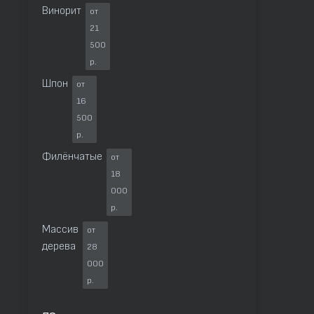
Винорит
от
21
500
р.
Шпон
от
16
500
р.
Филёнчатые
от
18
000
р.
Массив
от
дерева
28
000
р.