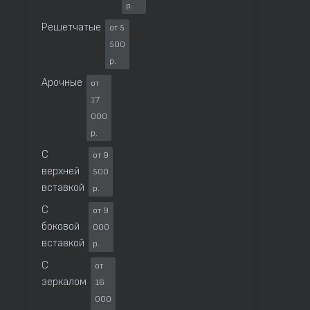
р.
Решетчатые
от 5
500
р.
Арочные
от
17
000
р.
С
от 9
верхней
500
вставкой
р.
С
от 9
боковой
000
вставкой
р.
С
от
зеркалом
16
000