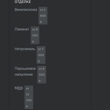
ОТДЕЛКЕ
Винилискожа
от 5
800
р.
Ламинат
от 8
500
р.
Нитроэмаль
от 7
000
р.
Порошковое
от 8
напыление
000
р.
МДФ
от
15
500
р.