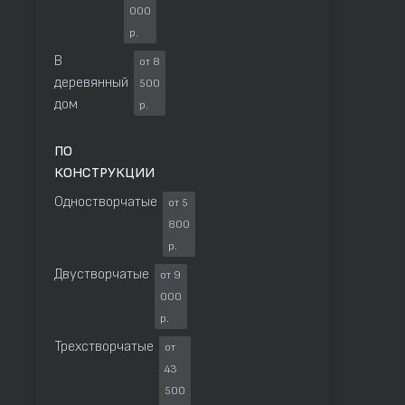
000
р.
В
от 8
деревянный
500
дом
р.
ПО
КОНСТРУКЦИИ
Одностворчатые
от 5
800
р.
Двустворчатые
от 9
000
р.
Трехстворчатые
от
43
500