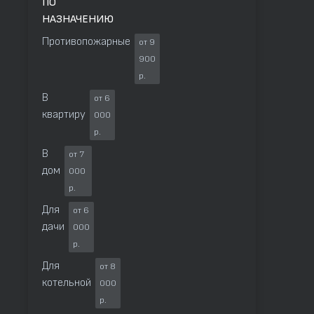
ПО
НАЗНАЧЕНИЮ
Противопожарные
от 9
900
р.
В
от 6
квартиру
000
р.
В
от 7
дом
000
р.
Для
от 6
дачи
000
р.
Для
от 8
котельной
000
р.