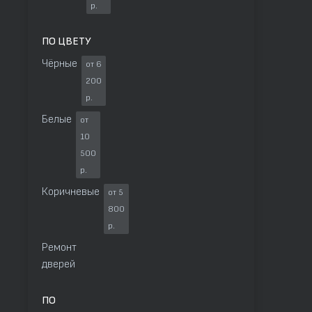
р.
ПО ЦВЕТУ
Чёрные
от 6
200
р.
Белые
от
10
500
р.
Коричневые
от 5
800
р.
Ремонт
дверей
ПО