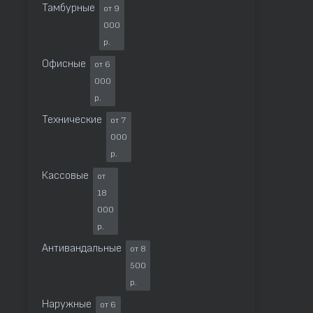
Тамбурные
от 9
000
р.
Офисные
от 6
000
р.
Технические
от 7
000
р.
Кассовые
от
18
000
р.
Антивандальные
от 8
500
р.
Наружные
от 6