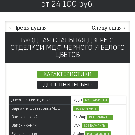
от
24 100
руб.
« Предыдущая
Следующая »
ВХОДНАЯ СТАЛЬНАЯ ДВЕРЬ С
ОТДЕЛКОЙ МДФ ЧЕРНОГО И БЕЛОГО
ЦВЕТОВ
ХАРАКТЕРИСТИКИ
ДОПОЛНИТЕЛЬНО
МДФ
Двусторонняя отделка:
ВСЕ ВАРИАНТЫ
Варианты фрезеровки МДФ:
ВСЕ ВАРИАНТЫ
Эльбор
Замок верхний:
ВСЕ ВАРИАНТЫ
САМ
Замок нижний:
ВСЕ ВАРИАНТЫ
Archie
Ручка дверная:
ВСЕ ВАРИАНТЫ