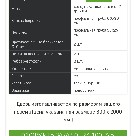
холоднокатаная сталь от 2
Металл:
до 6 мм.
профильная труба 60х30
Каркас (коробка):
мм.
профильная труба 50х25
Полотно:
мм.
Противосъёмные блокираторы
2 шт.
Ø16 мм.:
Петли на подшипнике Ø22мм.:
2 шт.
Ребра жёсткости:
3 шт.
Утеплитель:
минеральная плита
Глазок:
есть
Уплотнитель:
трёхконтурный
Задвижка:
поворотная
Дверь изготавливается по размерам вашего
проёма (цена указана при размере 800 х 2000
мм.)
ОФОРМИТЬ ЗАКАЗ
ОТ 24 100 РУБ.