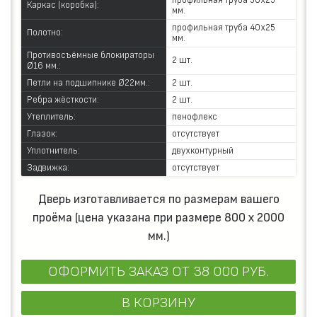
профильная труба 50х25
Каркас (коробка):
мм.
профильная труба 40х25
Полотно:
мм.
Противосъёмные блокираторы
2 шт.
Ø16 мм.:
Петли на подшипнике Ø22мм.:
2 шт.
Ребра жёсткости:
2 шт.
Утеплитель:
пенофлекс
Глазок:
отсутствует
Уплотнитель:
двухконтурный
Задвижка:
отсутствует
Дверь изготавливается по размерам вашего
проёма (цена указана при размере 800 х 2000
мм.)
ОФОРМИТЬ ЗАКАЗ
ОТ 38 000 РУБ.
В КОРЗИНУ