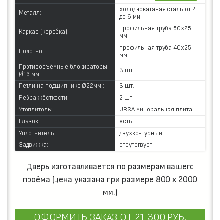
холоднокатаная сталь от 2
Металл:
до 6 мм.
профильная труба 50х25
Каркас (коробка):
мм.
профильная труба 40х25
Полотно:
мм.
Противосъёмные блокираторы
3 шт.
Ø16 мм.:
Петли на подшипнике Ø22мм.:
3 шт.
Ребра жёсткости:
2 шт.
Утеплитель:
URSA минеральная плита
Глазок:
есть
Уплотнитель:
двухконтурный
Задвижка:
отсутствует
Дверь изготавливается по размерам вашего
проёма (цена указана при размере 800 х 2000
мм.)
ОФОРМИТЬ ЗАКАЗ
ОТ 21 300 РУБ.