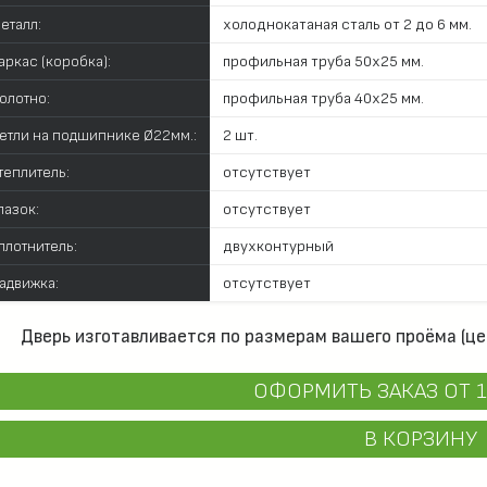
еталл:
холоднокатаная сталь от 2 до 6 мм.
аркас (коробка):
профильная труба 50х25 мм.
олотно:
профильная труба 40х25 мм.
етли на подшипнике Ø22мм.:
2 шт.
теплитель:
отсутствует
лазок:
отсутствует
плотнитель:
двухконтурный
адвижка:
отсутствует
Дверь изготавливается по размерам вашего проёма (це
ОФОРМИТЬ ЗАКАЗ
ОТ 1
В КОРЗИНУ