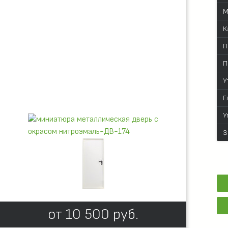
М
К
П
П
У
Г
У
З
от
10 500
руб.