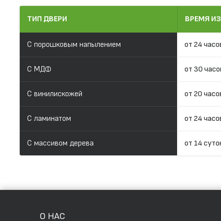
ТИП ДВЕРИ
ВРЕМЯ И
С порошковым напылением
от 24 часо
С МДФ
от 30 часо
С винилискожей
от 20 часо
С ламинатом
от 24 часо
С массивом дерева
от 14 суто
О НАС