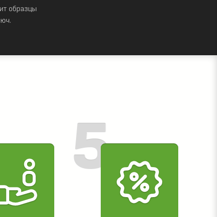
ит образцы
юч.