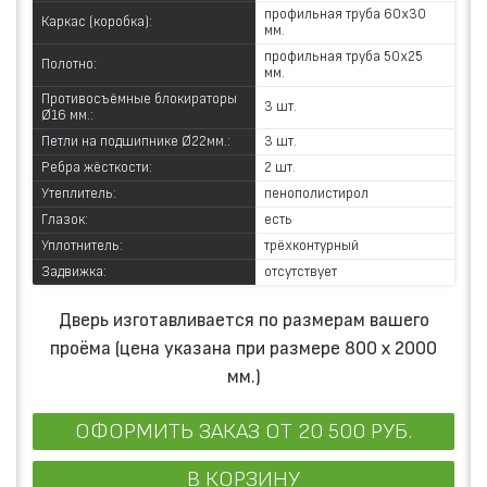
профильная труба 60х30
Каркас (коробка):
мм.
профильная труба 50х25
Полотно:
мм.
Противосъёмные блокираторы
3 шт.
Ø16 мм.:
Петли на подшипнике Ø22мм.:
3 шт.
Ребра жёсткости:
2 шт.
Утеплитель:
пенополистирол
Глазок:
есть
Уплотнитель:
трёхконтурный
Задвижка:
отсутствует
Дверь изготавливается по размерам вашего
проёма (цена указана при размере 800 х 2000
мм.)
ОФОРМИТЬ ЗАКАЗ
ОТ 20 500 РУБ.
В КОРЗИНУ