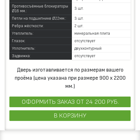
Противосъёмные блокираторы
3 шт.
Ø16 мм.:
Петли на подшипнике Ø22мм.:
3 шт.
Ребра жёсткости:
2 шт.
Утеплитель:
минеральная плита
Глазок:
отсутствует
Уплотнитель:
двухконтурный
Задвижка:
отсутствует
Дверь изготавливается по размерам вашего
проёма (цена указана при размере 900 х 2200
мм.)
ОФОРМИТЬ ЗАКАЗ
ОТ 24 200 РУБ.
В КОРЗИНУ