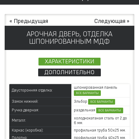
« Предыдущая
Следующая »
АРОЧНАЯ ДВЕРЬ, ОТДЕЛКА
ШПОНИРОВАННЫМ МДФ
ХАРАКТЕРИСТИКИ
ДОПОЛНИТЕЛЬНО
шпонированная панель
Двусторонняя отделка:
ВСЕ ВАРИАНТЫ
Эльбор
Замок нижний:
ВСЕ ВАРИАНТЫ
раздельная
Ручка дверная:
ВСЕ ВАРИАНТЫ
холоднокатаная сталь от 2 до
Металл:
6 мм.
Каркас (коробка):
профильная труба 50х25 мм.
Полотно:
профильная труба 40х25 мм.