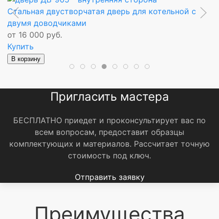
Стальная двустворчатая дверь для котельной с
М
двумя доводчиками
п
от 16 000 руб.
о
Купить
К
В корзину
В
Пригласить мастера
БЕСПЛАТНО приедет и проконсультирует вас по
всем вопросам, предоставит образцы
комплектующих и материалов.
Рассчитает точную
стоимость под ключ.
Отправить заявку
Преимущества