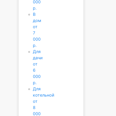
000
р.
В
дом
от
7
000
р.
Для
дачи
от
6
000
р.
Для
котельной
от
8
000