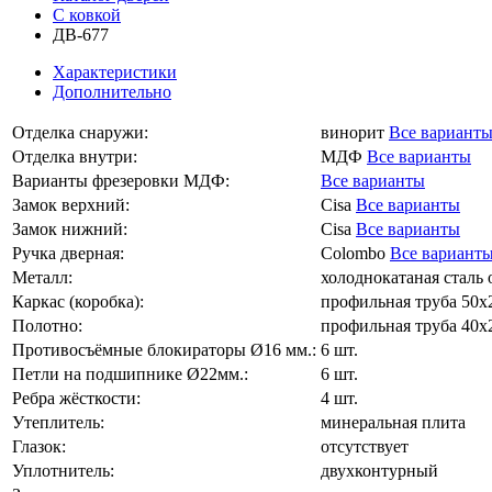
С ковкой
ДВ-677
Характеристики
Дополнительно
Отделка снаружи:
винорит
Все вариант
Отделка внутри:
МДФ
Все варианты
Варианты фрезеровки МДФ:
Все варианты
Замок верхний:
Cisa
Все варианты
Замок нижний:
Cisa
Все варианты
Ручка дверная:
Colombo
Все вариант
Металл:
холоднокатаная сталь о
Каркас (коробка):
профильная труба 50х
Полотно:
профильная труба 40х
Противосъёмные блокираторы Ø16 мм.:
6 шт.
Петли на подшипнике Ø22мм.:
6 шт.
Ребра жёсткости:
4 шт.
Утеплитель:
минеральная плита
Глазок:
отсутствует
Уплотнитель:
двухконтурный