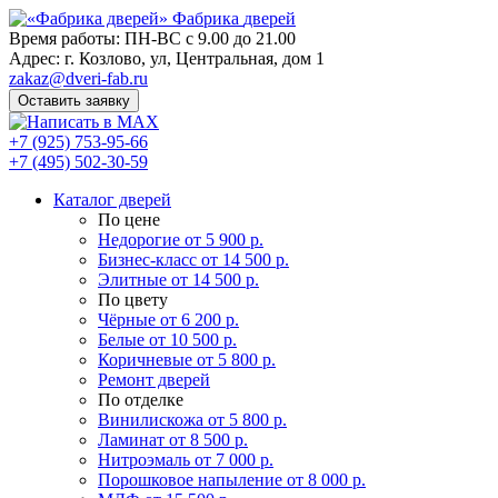
Фабрика
дверей
Время работы: ПН-ВС с 9.00 до 21.00
Адрес: г. Козлово, ул, Центральная, дом 1
zakaz@dveri-fab.ru
Оставить заявку
+7 (925) 753-95-66
+7 (495) 502-30-59
Каталог дверей
По цене
Недорогие
от 5 900 р.
Бизнес-класс
от 14 500 р.
Элитные
от 14 500 р.
По цвету
Чёрные
от 6 200 р.
Белые
от 10 500 р.
Коричневые
от 5 800 р.
Ремонт дверей
По отделке
Винилискожа
от 5 800 р.
Ламинат
от 8 500 р.
Нитроэмаль
от 7 000 р.
Порошковое напыление
от 8 000 р.