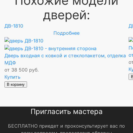
Похожие модели
дверей:
ДВ-1810
Д
Подробнее
П
о
Дверь входная с ковкой и стеклопакетом, отделка
о
МДФ
К
от 38 500 руб.
Купить
В
В корзину
Пригласить мастера
БЕСПЛАТНО приедет и проконсультирует вас по
всем вопросам, предоставит образцы