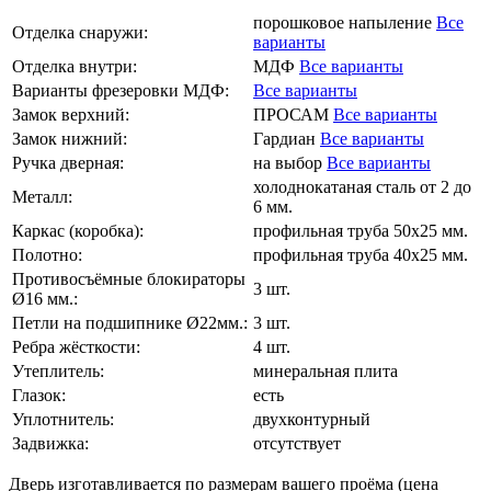
порошковое напыление
Все
Отделка снаружи:
варианты
Отделка внутри:
МДФ
Все варианты
Варианты фрезеровки МДФ:
Все варианты
Замок верхний:
ПРОСАМ
Все варианты
Замок нижний:
Гардиан
Все варианты
Ручка дверная:
на выбор
Все варианты
холоднокатаная сталь от 2 до
Металл:
6 мм.
Каркас (коробка):
профильная труба 50х25 мм.
Полотно:
профильная труба 40х25 мм.
Противосъёмные блокираторы
3 шт.
Ø16 мм.:
Петли на подшипнике Ø22мм.:
3 шт.
Ребра жёсткости:
4 шт.
Утеплитель:
минеральная плита
Глазок:
есть
Уплотнитель:
двухконтурный
Задвижка:
отсутствует
Дверь изготавливается по размерам вашего проёма (цена