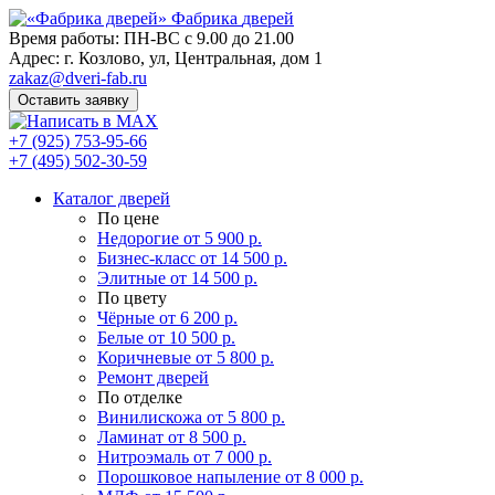
Фабрика
дверей
Время работы: ПН-ВС с 9.00 до 21.00
Адрес: г. Козлово, ул, Центральная, дом 1
zakaz@dveri-fab.ru
Оставить заявку
+7 (925) 753-95-66
+7 (495) 502-30-59
Каталог дверей
По цене
Недорогие
от 5 900 р.
Бизнес-класс
от 14 500 р.
Элитные
от 14 500 р.
По цвету
Чёрные
от 6 200 р.
Белые
от 10 500 р.
Коричневые
от 5 800 р.
Ремонт дверей
По отделке
Винилискожа
от 5 800 р.
Ламинат
от 8 500 р.
Нитроэмаль
от 7 000 р.
Порошковое напыление
от 8 000 р.