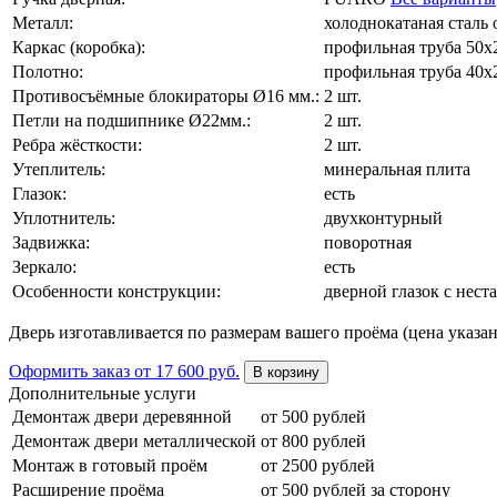
Металл:
холоднокатаная сталь о
Каркас (коробка):
профильная труба 50х
Полотно:
профильная труба 40х
Противосъёмные блокираторы Ø16 мм.:
2 шт.
Петли на подшипнике Ø22мм.:
2 шт.
Ребра жёсткости:
2 шт.
Утеплитель:
минеральная плита
Глазок:
есть
Уплотнитель:
двухконтурный
Задвижка:
поворотная
Зеркало:
есть
Особенности конструкции:
дверной глазок с нес
Дверь изготавливается по размерам вашего проёма (цена указан
Оформить заказ
от 17 600 руб.
В корзину
Дополнительные услуги
Демонтаж двери деревянной
от 500 рублей
Демонтаж двери металлической
от 800 рублей
Монтаж в готовый проём
от 2500 рублей
Расширение проёма
от 500 рублей за сторону