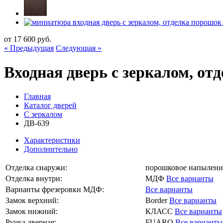
от
17 600
руб.
« Предыдущая
Следующая »
Входная дверь с зеркалом, о
Главная
Каталог дверей
С зеркалом
ДВ-639
Характеристики
Дополнительно
Отделка снаружи:
порошковое напылен
Отделка внутри:
МДФ
Все варианты
Варианты фрезеровки МДФ:
Все варианты
Замок верхний:
Border
Все варианты
Замок нижний:
КЛАСС
Все варианты
Ручка дверная:
FUARO
Все варианты