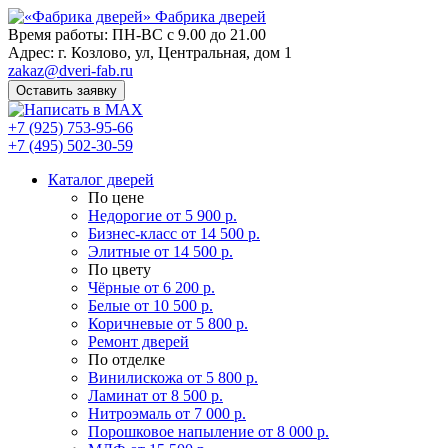
Фабрика
дверей
Время работы: ПН-ВС с 9.00 до 21.00
Адрес: г. Козлово, ул, Центральная, дом 1
zakaz@dveri-fab.ru
Оставить заявку
+7 (925) 753-95-66
+7 (495) 502-30-59
Каталог дверей
По цене
Недорогие
от 5 900 р.
Бизнес-класс
от 14 500 р.
Элитные
от 14 500 р.
По цвету
Чёрные
от 6 200 р.
Белые
от 10 500 р.
Коричневые
от 5 800 р.
Ремонт дверей
По отделке
Винилискожа
от 5 800 р.
Ламинат
от 8 500 р.
Нитроэмаль
от 7 000 р.
Порошковое напыление
от 8 000 р.