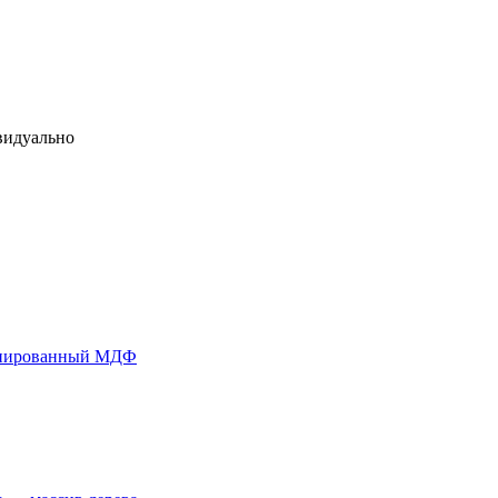
видуально
понированный МДФ