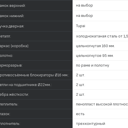
на выбор
амок верхний:
на выбор
амок нижний:
Tupai
учка дверная:
еталл:
холоднокатаная сталь от 1,5
аркас (коробка):
цельногнутая 160 мм.
олотно:
цельногнутое 95 мм.
ерморазрыв:
по раме и полотну
ротивосъёмные блокираторы Ø16 мм.:
2 шт.
етли на подшипнике Ø22мм.:
2 шт.
ебра жёсткости:
2 шт.
теплитель:
пенопласт высокой плотно
лазок:
есть
плотнитель:
трехконтурный