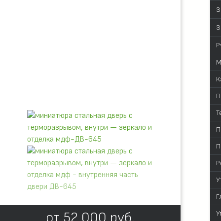
З
З
Р
М
К
П
Т
П
П
Р
У
Г
от
52 000
руб.
У