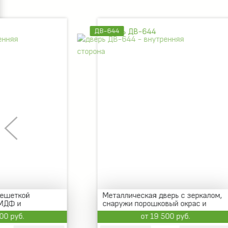
ДВ-644
ДВ-655
Металлическая дверь с зеркалом,
Стальная
снаружи порошковый окрас и
зеркалом
кованый декор
шпониро
от 19 500 руб.