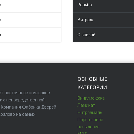
в
Резьба
в
Витраж
к
С ковкой
ОСНОВНЫЕ
КАТЕГОРИИ
т постоянное и высокое
Винилискожа
 их непосредственной
Ламинат
. Компания Фабрика Дверей
Нитроэмаль
Козлово на самых
Порошковое
напыление