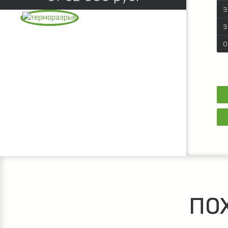
З
З
О
ПО