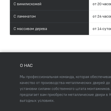
С винилискожей
от 20 часо
С ламинатом
от 24 часо
С массивом дерева
от 14 суто
О НАС
Мы профессиональная команда, которая обеспечивае
качество от производства металлических дверей до
установки силами собственного штата монтажников
предлагает вам приобрести металлические двери в 
выгодных условиях.