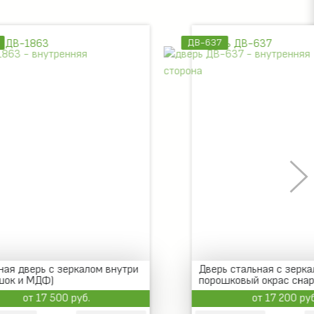
ДВ-637
м внутри
Дверь стальная с зеркалом,
порошковый окрас снаружи,
внутри МДФ
от 17 200 руб.