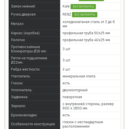
Kale
Замок нижний:
ВСЕ ВАРИАНТЫ
RENZ
Ручка дверная:
ВСЕ ВАРИАНТЫ
холоднокатаная сталь от 2 до 6
Металл:
мм.
Каркас (коробка):
профильная труба 50х25 мм.
Полотно:
профильная труба 40х25 мм.
Противосъёмные
3 шт.
блокираторы Ø16 мм.:
Петли на подшипнике
3 шт.
Ø22мм.:
Ребра жёсткости:
2 шт.
Утеплитель:
минеральная плита
Глазок:
есть
Уплотнитель:
двухконтурный
Задвижка:
поворотная
с внутренней стороны, размер
Зеркало:
600 х 1800 мм.
Броненакладки:
есть
глазок с нестандартным
Особенности конструкции:
расположением