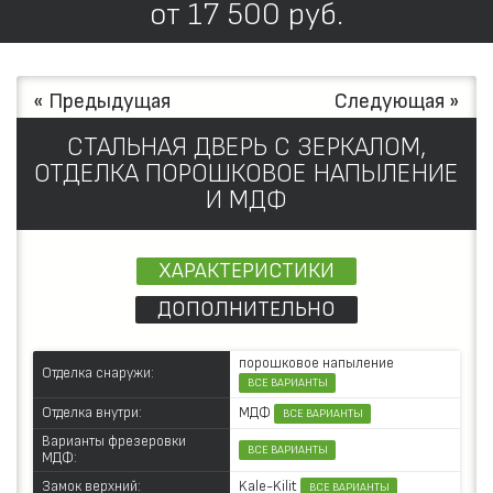
от
17 500
руб.
« Предыдущая
Следующая »
СТАЛЬНАЯ ДВЕРЬ С ЗЕРКАЛОМ,
ОТДЕЛКА ПОРОШКОВОЕ НАПЫЛЕНИЕ
И МДФ
ХАРАКТЕРИСТИКИ
ДОПОЛНИТЕЛЬНО
порошковое напыление
Отделка снаружи:
ВСЕ ВАРИАНТЫ
МДФ
Отделка внутри:
ВСЕ ВАРИАНТЫ
Варианты фрезеровки
ВСЕ ВАРИАНТЫ
МДФ:
Kale-Kilit
Замок верхний:
ВСЕ ВАРИАНТЫ