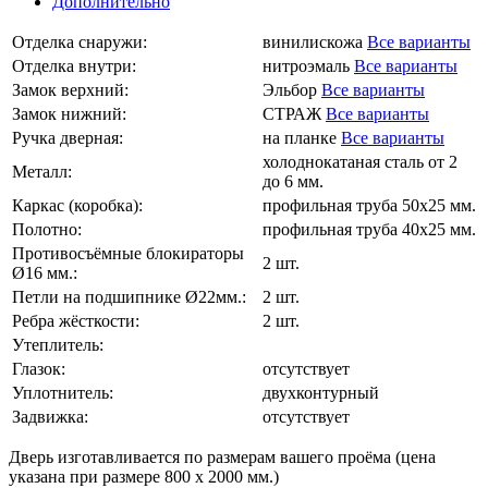
Дополнительно
Отделка снаружи:
винилискожа
Все варианты
Отделка внутри:
нитроэмаль
Все варианты
Замок верхний:
Эльбор
Все варианты
Замок нижний:
СТРАЖ
Все варианты
Ручка дверная:
на планке
Все варианты
холоднокатаная сталь от 2
Металл:
до 6 мм.
Каркас (коробка):
профильная труба 50х25 мм.
Полотно:
профильная труба 40х25 мм.
Противосъёмные блокираторы
2 шт.
Ø16 мм.:
Петли на подшипнике Ø22мм.:
2 шт.
Ребра жёсткости:
2 шт.
Утеплитель:
Глазок:
отсутствует
Уплотнитель:
двухконтурный
Задвижка:
отсутствует
Дверь изготавливается по размерам вашего проёма (цена
указана при размере 800 х 2000 мм.)