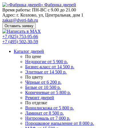
Фабрика
дверей
Время работы: ПН-ВС с 9.00 до 21.00
Адрес: г. Козлово, ул, Центральная, дом 1
zakaz@dveri-fab.ru
Оставить заявку
+7 (925) 753-95-66
+7 (495) 502-30-59
Каталог дверей
По цене
Недорогие
от 5 900 р.
Бизнес-класс
от 14 500 р.
Элитные
от 14 500 р.
По цвету
Чёрные
от 6 200 р.
Белые
от 10 500 р.
Коричневые
от 5 800 р.
Ремонт дверей
По отделке
Винилискожа
от 5 800 р.
Ламинат
от 8 500 р.
Нитроэмаль
от 7 000 р.
Порошковое напыление
от 8 000 р.