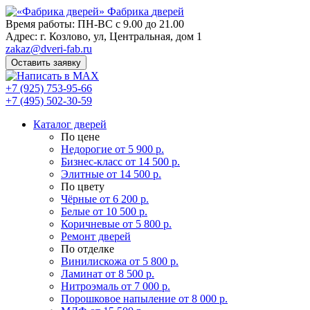
Фабрика
дверей
Время работы: ПН-ВС с 9.00 до 21.00
Адрес: г. Козлово, ул, Центральная, дом 1
zakaz@dveri-fab.ru
Оставить заявку
+7 (925) 753-95-66
+7 (495) 502-30-59
Каталог дверей
По цене
Недорогие
от 5 900 р.
Бизнес-класс
от 14 500 р.
Элитные
от 14 500 р.
По цвету
Чёрные
от 6 200 р.
Белые
от 10 500 р.
Коричневые
от 5 800 р.
Ремонт дверей
По отделке
Винилискожа
от 5 800 р.
Ламинат
от 8 500 р.
Нитроэмаль
от 7 000 р.
Порошковое напыление
от 8 000 р.