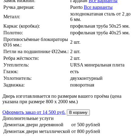
Замок нижний:
Гардиан
Все варианты
Ручка дверная:
Puerto
Все варианты
холоднокатаная сталь от 2 до
Металл:
6 мм.
Каркас (коробка):
профильная труба 50х25 мм.
Полотно:
профильная труба 40х25 мм.
Противосъёмные блокираторы
2 шт.
Ø16 мм.:
Петли на подшипнике Ø22мм.:
2 шт.
Ребра жёсткости:
2 шт.
Утеплитель:
URSA минеральная плита
Глазок:
есть
Уплотнитель:
двухконтурный
Задвижка:
поворотная
Дверь изготавливается по размерам вашего проёма (цена
указана при размере 800 х 2000 мм.)
Оформить заказ
от 14 500 руб.
В корзину
Дополнительные услуги
Демонтаж двери деревянной
от 500 рублей
Демонтаж двери металлической
от 800 рублей