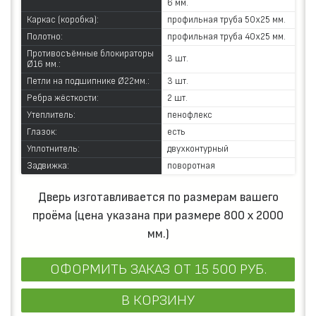
6 мм.
Каркас (коробка):
профильная труба 50х25 мм.
Полотно:
профильная труба 40х25 мм.
Противосъёмные блокираторы
3 шт.
Ø16 мм.:
Петли на подшипнике Ø22мм.:
3 шт.
Ребра жёсткости:
2 шт.
Утеплитель:
пенофлекс
Глазок:
есть
Уплотнитель:
двухконтурный
Задвижка:
поворотная
Дверь изготавливается по размерам вашего
проёма (цена указана при размере 800 х 2000
мм.)
ОФОРМИТЬ ЗАКАЗ
ОТ 15 500 РУБ.
В КОРЗИНУ