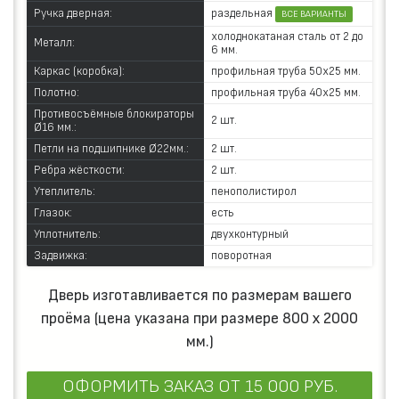
раздельная
Ручка дверная:
ВСЕ ВАРИАНТЫ
холоднокатаная сталь от 2 до
Металл:
6 мм.
Каркас (коробка):
профильная труба 50х25 мм.
Полотно:
профильная труба 40х25 мм.
Противосъёмные блокираторы
2 шт.
Ø16 мм.:
Петли на подшипнике Ø22мм.:
2 шт.
Ребра жёсткости:
2 шт.
Утеплитель:
пенополистирол
Глазок:
есть
Уплотнитель:
двухконтурный
Задвижка:
поворотная
Дверь изготавливается по размерам вашего
проёма (цена указана при размере 800 х 2000
мм.)
ОФОРМИТЬ ЗАКАЗ
ОТ 15 000 РУБ.