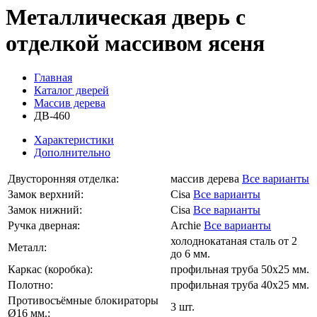
Металлическая дверь с
отделкой массивом ясеня
Главная
Каталог дверей
Массив дерева
ДВ-460
Характеристики
Дополнительно
Двусторонняя отделка:
массив дерева
Все варианты
Замок верхний:
Cisa
Все варианты
Замок нижний:
Cisa
Все варианты
Ручка дверная:
Archie
Все варианты
холоднокатаная сталь от 2
Металл:
до 6 мм.
Каркас (коробка):
профильная труба 50х25 мм.
Полотно:
профильная труба 40х25 мм.
Противосъёмные блокираторы
3 шт.
Ø16 мм.: