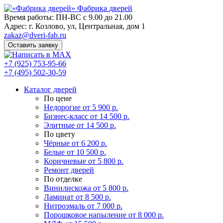
Фабрика
дверей
Время работы: ПН-ВС с 9.00 до 21.00
Адрес: г. Козлово, ул, Центральная, дом 1
zakaz@dveri-fab.ru
Оставить заявку
+7 (925) 753-95-66
+7 (495) 502-30-59
Каталог дверей
По цене
Недорогие
от 5 900 р.
Бизнес-класс
от 14 500 р.
Элитные
от 14 500 р.
По цвету
Чёрные
от 6 200 р.
Белые
от 10 500 р.
Коричневые
от 5 800 р.
Ремонт дверей
По отделке
Винилискожа
от 5 800 р.
Ламинат
от 8 500 р.
Нитроэмаль
от 7 000 р.
Порошковое напыление
от 8 000 р.