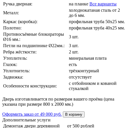
Ручка дверная:
на планке
Все варианты
холоднокатаная сталь от 2
Металл:
до 6 мм.
Каркас (коробка):
профильная труба 50х25 мм.
Полотно:
профильная труба 40х25 мм.
Противосъёмные блокираторы
3 шт.
Ø16 мм.:
Петли на подшипнике Ø22мм.:
3 шт.
Ребра жёсткости:
2 шт.
Утеплитель:
минеральная плита
Глазок:
есть
Уплотнитель:
трёхконтурный
Задвижка:
отсутствует
с отбойником и кованой
Особенности конструкции:
стукалкой
Дверь изготавливается по размерам вашего проёма (цена
указана при размере 800 х 2000 мм.)
Оформить заказ
от 49 000 руб.
В корзину
Дополнительные услуги
Демонтаж двери деревянной
от 500 рублей