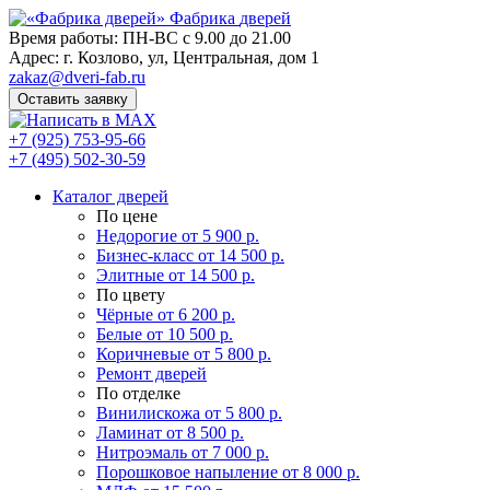
Фабрика
дверей
Время работы: ПН-ВС с 9.00 до 21.00
Адрес: г. Козлово, ул, Центральная, дом 1
zakaz@dveri-fab.ru
Оставить заявку
+7 (925) 753-95-66
+7 (495) 502-30-59
Каталог дверей
По цене
Недорогие
от 5 900 р.
Бизнес-класс
от 14 500 р.
Элитные
от 14 500 р.
По цвету
Чёрные
от 6 200 р.
Белые
от 10 500 р.
Коричневые
от 5 800 р.
Ремонт дверей
По отделке
Винилискожа
от 5 800 р.
Ламинат
от 8 500 р.
Нитроэмаль
от 7 000 р.
Порошковое напыление
от 8 000 р.