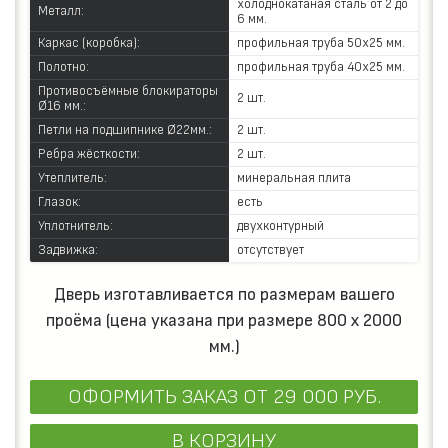
холоднокатаная сталь от 2 до
Металл:
6 мм.
Каркас (коробка):
профильная труба 50х25 мм.
Полотно:
профильная труба 40х25 мм.
Противосъёмные блокираторы
2 шт.
Ø16 мм.:
Петли на подшипнике Ø22мм.:
2 шт.
Ребра жёсткости:
2 шт.
Утеплитель:
минеральная плита
Глазок:
есть
Уплотнитель:
двухконтурный
Задвижка:
отсутствует
Дверь изготавливается по размерам вашего
проёма (цена указана при размере 800 х 2000
мм.)
ОФОРМИТЬ ЗАКАЗ
ОТ 29 000 РУБ.
В КОРЗИНУ